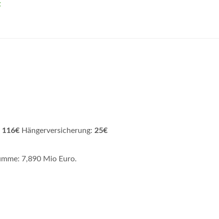
t
:
116€
Hängerversicherung:
25€
umme: 7,890 Mio Euro.