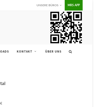
UNSERE BÜROS
MRS APP
OADS
KONTAKT
ÜBER UNS
tal
 €