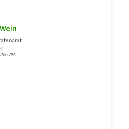
 Wein
rafenamt
 €
2555796