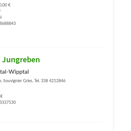
0,00 €
9
l
8688843
s Jungreben
ktal-Wipptal
, Souvignier Gries, Tel. 338 4212846
 €
3337530