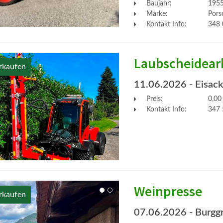
Baujahr:
195
Marke:
Porsc
Kontakt Info:
348 
Laubscheidear
rkaufen
11.06.2026
- Eisac
Preis:
0,00
Kontakt Info:
347 
Weinpresse
rkaufen
07.06.2026
- Burgg