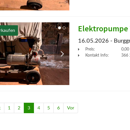
Elektropumpe
rkaufen
16.05.2026
- Burgg
Preis:
0,00
Kontakt Info:
366 
k
1
2
3
4
5
6
Vor