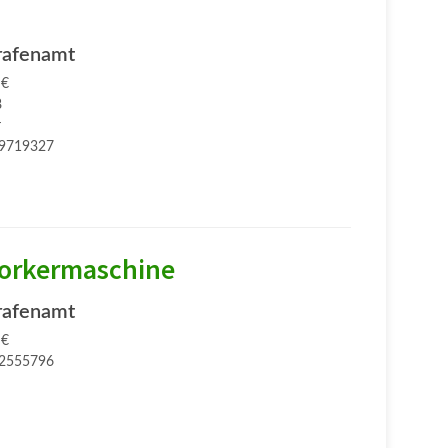
rafenamt
 €
8
r
9719327
orkermaschine
rafenamt
 €
2555796