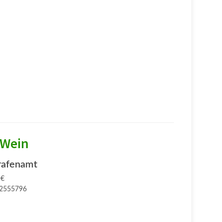
 Wein
rafenamt
 €
2555796