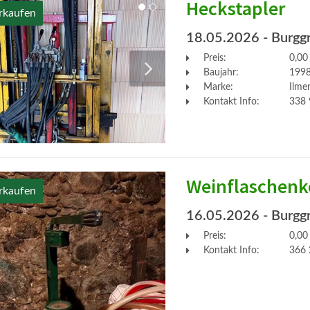
Heckstapler
rkaufen
18.05.2026
- Burgg
Preis:
0,00
Baujahr:
199
Marke:
Ilme
Kontakt Info:
338 
Weinflaschenk
rkaufen
16.05.2026
- Burgg
Preis:
0,00
Kontakt Info:
366 