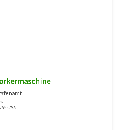
orkermaschine
rafenamt
 €
2555796