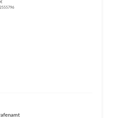
 €
2555796
rafenamt