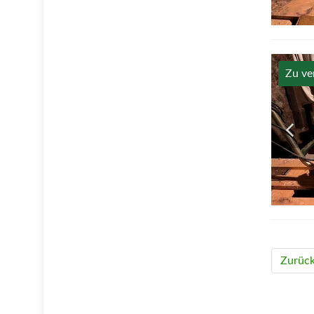
Zu ve
Zurüc