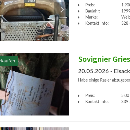
Preis:
1.90
Baujahr:
199
Marke:
Weib
Kontakt Info:
328 
Sovignier Grie
rkaufen
20.05.2026
- Eisac
Habe einige Rasler abzugeben
Preis:
5,00
Kontakt Info:
339 