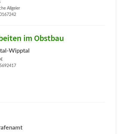
5
he Allgeier
0167242
beiten im Obstbau
ktal-Wipptal
 €
5692417
rafenamt